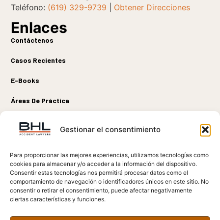
Teléfono:
(619) 329-9739
|
Obtener Direcciones
Enlaces
Contáctenos
Casos Recientes
E-Books
Áreas De Práctica
Sobre Nosotros
Conectar
Gestionar el consentimiento
Para proporcionar las mejores experiencias, utilizamos tecnologías como
cookies para almacenar y/o acceder a la información del dispositivo.
DESCARGO DE RESPONSABILIDAD LEGAL:
La información en este sitio
Consentir estas tecnologías nos permitirá procesar datos como el
web es solo para fines informativos. La información en este sitio no debe
comportamiento de navegación o identificadores únicos en este sitio. No
tomarse como asesoramiento legal para ningún caso o reclamo. La
consentir o retirar el consentimiento, puede afectar negativamente
información en este sitio no crea una relación abogado-cliente. Los
ciertas características y funciones.
resultados que hemos logrado no garantizan ningún resultado similar para
tu caso u otro caso potencial. Si no obtenemos una recuperación
monetaria en tu caso, no cobraremos los costos del caso.