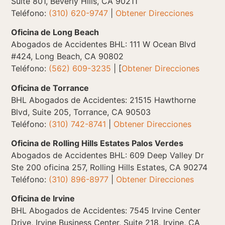
Suite 801, Beverly Hills, CA 90211
Teléfono:
(310) 620-9747
|
Obtener Direcciones
Oficina de Long Beach
Abogados de Accidentes BHL: 111 W Ocean Blvd
#424, Long Beach, CA 90802
Teléfono:
(562) 609-3235
| [
Obtener Direcciones
Oficina de Torrance
BHL Abogados de Accidentes: 21515 Hawthorne
Blvd, Suite 205, Torrance, CA 90503
Teléfono:
(310) 742-8741
|
Obtener Direcciones
Oficina de Rolling Hills Estates Palos Verdes
Abogados de Accidentes BHL: 609 Deep Valley Dr
Ste 200 oficina 257, Rolling Hills Estates, CA 90274
Teléfono:
(310) 896-8977
|
Obtener Direcciones
Oficina de Irvine
BHL Abogados de Accidentes: 7545 Irvine Center
Drive, Irvine Business Center, Suite 218, Irvine, CA