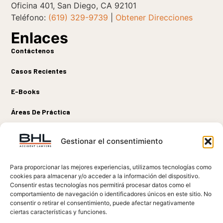
Oficina 401, San Diego, CA 92101
Teléfono:
(619) 329-9739
|
Obtener Direcciones
Enlaces
Contáctenos
Casos Recientes
E-Books
Áreas De Práctica
Sobre Nosotros
Conectar
Gestionar el consentimiento
Para proporcionar las mejores experiencias, utilizamos tecnologías como
cookies para almacenar y/o acceder a la información del dispositivo.
DESCARGO DE RESPONSABILIDAD LEGAL:
La información en este sitio
Consentir estas tecnologías nos permitirá procesar datos como el
web es solo para fines informativos. La información en este sitio no debe
comportamiento de navegación o identificadores únicos en este sitio. No
tomarse como asesoramiento legal para ningún caso o reclamo. La
consentir o retirar el consentimiento, puede afectar negativamente
información en este sitio no crea una relación abogado-cliente. Los
ciertas características y funciones.
resultados que hemos logrado no garantizan ningún resultado similar para