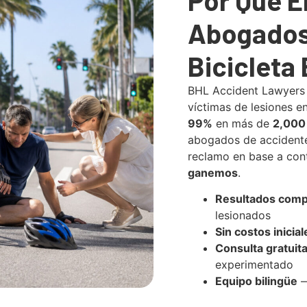
Abogados
Bicicleta 
BHL Accident Lawyers
víctimas de lesiones e
99%
en más de
2,000
abogados de accidentes
reclamo en base a co
ganemos
.
Resultados com
lesionados
Sin costos inicial
Consulta gratuit
experimentado
Equipo bilingüe
—