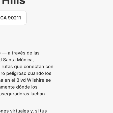
, CA 90211
s — a través de las
lvd Santa Mónica,
s rutas que conectan con
ro peligroso cuando los
a en el Blvd Wilshire se
amente dónde los
é aseguradoras luchan
s virtuales y, si tus