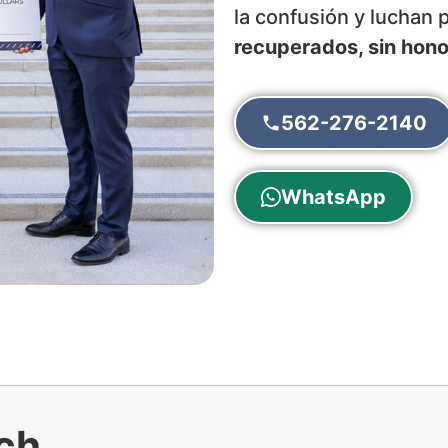
la confusión y luchan
recuperados, sin hon
562-276-2140
WhatsApp
ch