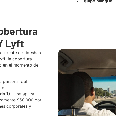
Equipo bilingüe
—
obertura
 Lyft
ccidente de rideshare
ft, la cobertura
o en el momento del
o personal del
re.
do 1)
— se aplica
picamente $50,000 por
nes corporales y